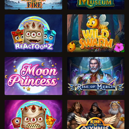
ДЕМО
ДЕМО
ДЕМО
ДЕМО
ДЕМО
ДЕМО