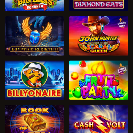
ДЕМО
ДЕМО
ДЕМО
ДЕМО
ДЕМО
ДЕМО