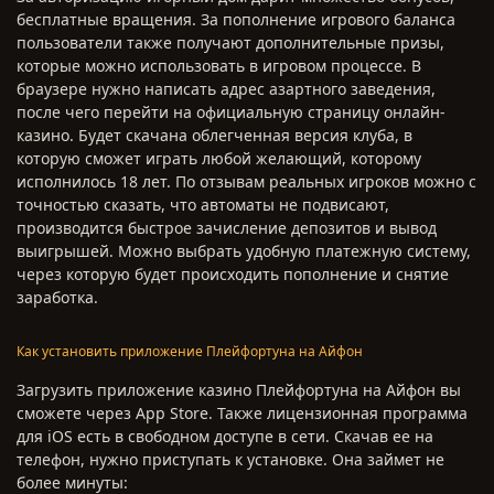
бесплатные вращения. За пополнение игрового баланса
пользователи также получают дополнительные призы,
которые можно использовать в игровом процессе. В
браузере нужно написать адрес азартного заведения,
после чего перейти на официальную страницу онлайн-
казино. Будет скачана облегченная версия клуба, в
которую сможет играть любой желающий, которому
исполнилось 18 лет. По отзывам реальных игроков можно с
точностью сказать, что автоматы не подвисают,
производится быстрое зачисление депозитов и вывод
выигрышей. Можно выбрать удобную платежную систему,
через которую будет происходить пополнение и снятие
заработка.
Как установить приложение Плейфортуна на Айфон
Загрузить приложение казино Плейфортуна на Айфон вы
сможете через App Store. Также лицензионная программа
для iOS есть в свободном доступе в сети. Скачав ее на
телефон, нужно приступать к установке. Она займет не
более минуты: