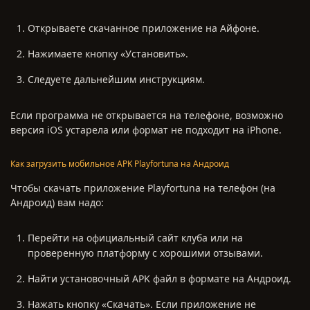
Открываете скачанное приложение на Айфоне.
Нажимаете кнопку «Установить».
Следуете дальнейшим инструкциям.
Если программа не открывается на телефоне, возможно
версия iOS устарела или формат не подходит на iPhone.
Как загрузить мобильное APK Playfortuna на Андроид
Чтобы скачать приложение Playfortuna на телефон (на
Андроид) вам надо:
Перейти на официальный сайт клуба или на
проверенную платформу с хорошими отзывами.
Найти установочный APK файл в формате на Андроид.
Нажать кнопку «Скачать». Если приложение не