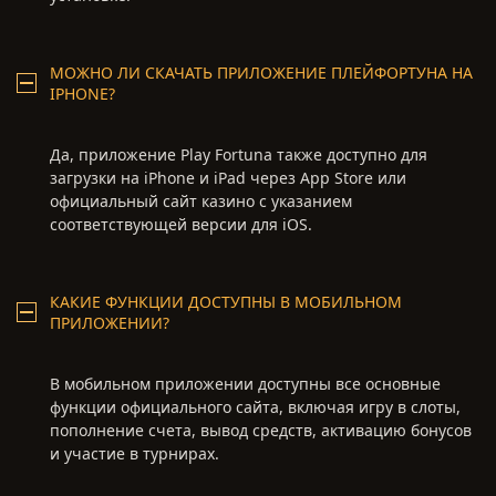
МОЖНО ЛИ СКАЧАТЬ ПРИЛОЖЕНИЕ ПЛЕЙФОРТУНА НА
IPHONE?
Да, приложение Play Fortuna также доступно для
загрузки на iPhone и iPad через App Store или
официальный сайт казино с указанием
соответствующей версии для iOS.
КАКИЕ ФУНКЦИИ ДОСТУПНЫ В МОБИЛЬНОМ
ПРИЛОЖЕНИИ?
В мобильном приложении доступны все основные
функции официального сайта, включая игру в слоты,
пополнение счета, вывод средств, активацию бонусов
и участие в турнирах.