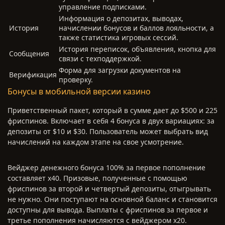
управление подписками.
Информация о депозитах, выводах,
История
начислении бонусов и баллов лояльности, а
также статистика игровых сессий.
История переписок, объявления, кнопка для
Сообщения
связи с техподдержкой.
Форма для загрузки документов на
Верификация
проверку.
Бонусы в мобильной версии казино
Приветственный пакет, который в сумме дает до $500 и 225
фриспинов. Включает в себя 4 бонуса в двух вариациях: за
депозиты от $10 и $30. Пользователь может выбрать вид
начислений на каждом этапе на свое усмотрение.
Вейджер денежного бонуса 100% за первое пополнение
составляет х40. Призовые, полученные с помощью
фриспинов за второй и четвертый депозиты, отыгрывать
не нужно. Они поступают на основной баланс и становится
доступны для вывода. Выплаты с фриспинов за первое и
третье пополнения начисляются с вейджером х20.