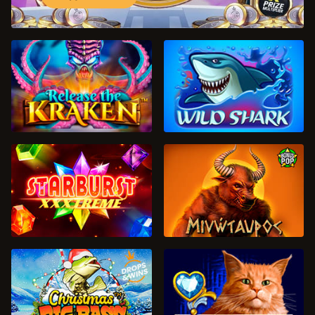
ДЕМО
ДЕМО
ДЕМО
ДЕМО