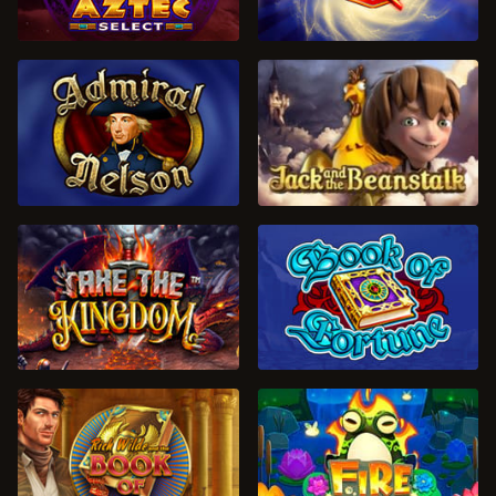
ДЕМО
ДЕМО
ДЕМО
ДЕМО
ДЕМО
ДЕМО