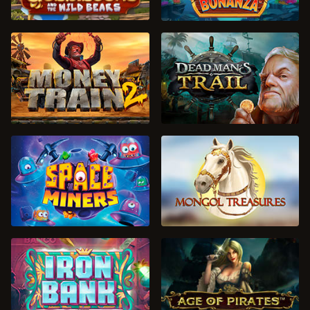
ДЕМО
ДЕМО
ДЕМО
ДЕМО
ДЕМО
ДЕМО