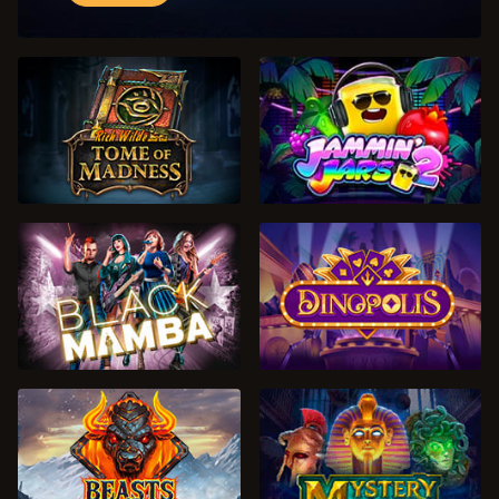
ДЕМО
ДЕМО
ДЕМО
ДЕМО