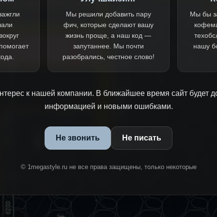
зажгли
Мы решили добавить пару
Мы бы з
чали
фич, которые сделают вашу
кофем
вокруг
жизнь проще, а наш код —
техобс
 помогает
запутаннее. Мы почти
нашу б
кода.
разобрались, честное слово!
нтерес к нашей компании. В ближайшее время сайт будет д
информацией и новыми ошибками.
Не звонить
Не писать
© 1megastyle.ru не все права защищены, только некоторые