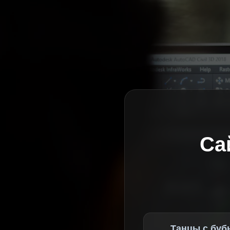
Са
Танцы с буб