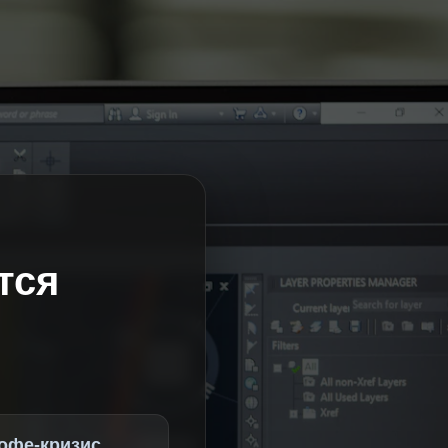
тся
офе-кризис