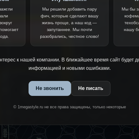
зажгли
Мы решили добавить пару
Мы бы з
чали
фич, которые сделают вашу
кофем
вокруг
жизнь проще, а наш код —
техобс
 помогает
запутаннее. Мы почти
нашу б
кода.
разобрались, честное слово!
нтерес к нашей компании. В ближайшее время сайт будет д
информацией и новыми ошибками.
Не звонить
Не писать
© 1megastyle.ru не все права защищены, только некоторые