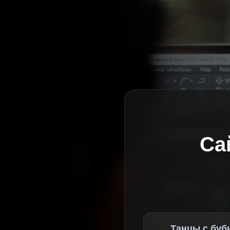
Са
Танцы с буб