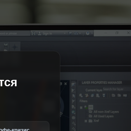
тся
офе-кризис